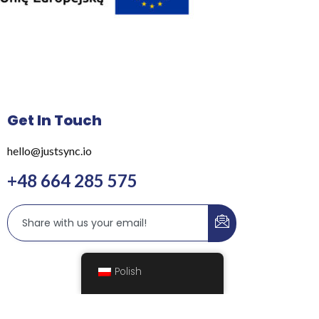
Get In Touch
hello@justsync.io
+48 664 285 575
Polish